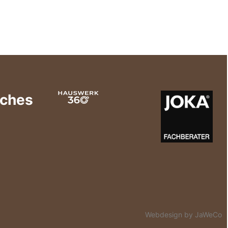
iches
Webdesign by JaWeCo