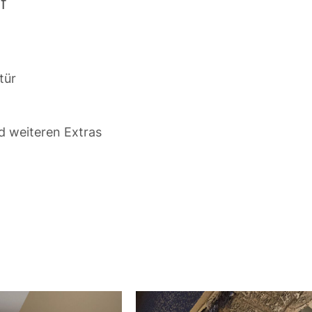
f
tür
d weiteren Extras